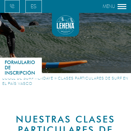
ES
FR
EN
EU
FORMULARIO
DE
INSCRIPCIÓN
»
ECOLE DE SURF HENDAYE
CLASES PARTICULARES DE SURF EN
EL PAÍS VASCO
NUESTRAS CLASES
PARTICULARES DE