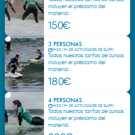
incluyen el préstamo del
material.
150€
3 PERSONAS
1H30 (1H DE ACTIVIDADES DE SURF)
Todas nuestras tarifas de cursos
incluyen el préstamo del
material.
180€
4 PERSONAS
1H30 (1H DE ACTIVIDADES DE SURF)
Todas nuestras tarifas de cursos
incluyen el préstamo del
material.