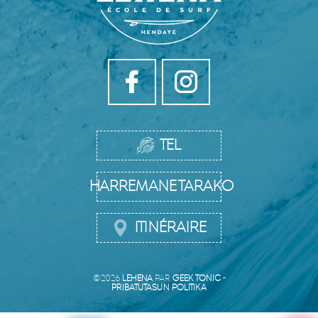
TEL
HARREMANETARAKO
ITINÉRAIRE
©2026
LEHENA
PAR
GEEK TONIC
-
PRIBATUTASUN POLITIKA