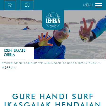
EU
FR
EN
ES
IZEN-EMATE
ORRIA
»
ECOLE DE SURF HENDAYE
HANDI SURF IKASTAROAK EUSKAL
HERRIAN
GURE HANDI SURF
IKASGAIAK HENDAIAN