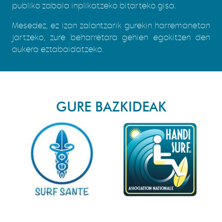
publiko zabala inplikatzeko bitarteko gisa.
Mesedez, ez izan zalantzarik gurekin harremanetan
jartzeko, zure beharretara gehien egokitzen den
aukera eztabaidatzeko.
GURE BAZKIDEAK