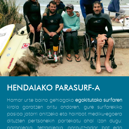
HENDAIAKO PARASURF-A
Hamar urte baino gehiagoko
egokitutako surfaren
kirola garatzen aritu ondoren, gure surfarekiko
pasioa jatorri anitzeko eta hainbat mediku-egoera
dituzten pertsonekin partekatu ahal izan dugu:
paraplegia, tetraplegia, gorputz-adar bat edo