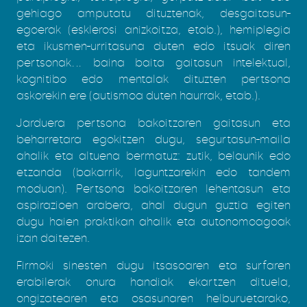
gehiago amputatu dituztenak, desgaitasun-
egoerak (esklerosi anizkoitza, etab.), hemiplegia
eta ikusmen-urritasuna duten edo itsuak diren
pertsonak… baina baita gaitasun intelektual,
kognitibo edo mentalak dituzten pertsona
askorekin ere (autismoa duten haurrak, etab.).
Jarduera pertsona bakoitzaren gaitasun eta
beharretara egokitzen dugu, segurtasun-maila
ahalik eta altuena bermatuz: zutik, belaunik edo
etzanda (bakarrik, laguntzarekin edo tandem
moduan). Pertsona bakoitzaren lehentasun eta
aspirazioen arabera, ahal dugun guztia egiten
dugu haien praktikan ahalik eta autonomoagoak
izan daitezen.
Firmoki sinesten dugu itsasoaren eta surfaren
erabilerak onura handiak ekartzen dituela,
ongizatearen eta osasunaren helburuetarako,