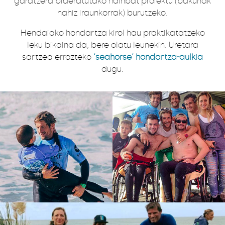
garatzera bideratutako hainbat proiektu (bakunak
nahiz iraunkorrak) burutzeko.
Hendaiako hondartza kirol hau praktikatatzeko
leku bikaina da, bere olatu leunekin. Uretara
sartzea errazteko
‘seahorse’ hondartza-aulkia
dugu.