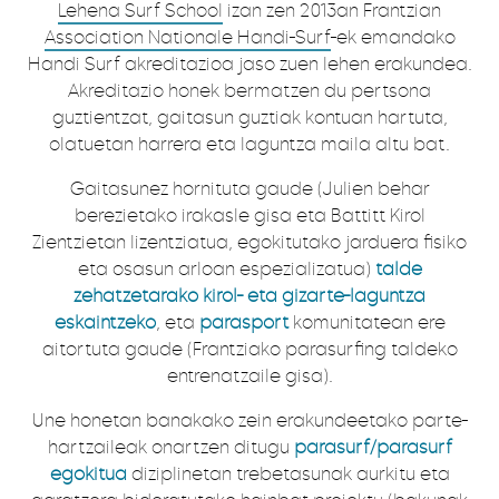
Lehena Surf School
izan zen 2013an Frantzian
Association Nationale Handi-Surf
-ek emandako
Handi Surf akreditazioa jaso zuen lehen erakundea.
Akreditazio honek bermatzen du pertsona
guztientzat, gaitasun guztiak kontuan hartuta,
olatuetan harrera eta laguntza maila altu bat.
Gaitasunez hornituta gaude (Julien behar
berezietako irakasle gisa eta Battitt Kirol
Zientzietan lizentziatua, egokitutako jarduera fisiko
eta osasun arloan espezializatua)
talde
zehatzetarako kirol- eta gizarte-laguntza
eskaintzeko
, eta
parasport
komunitatean ere
aitortuta gaude (Frantziako parasurfing taldeko
entrenatzaile gisa).
Une honetan banakako zein erakundeetako parte-
hartzaileak onartzen ditugu
parasurf/parasurf
egokitua
diziplinetan trebetasunak aurkitu eta