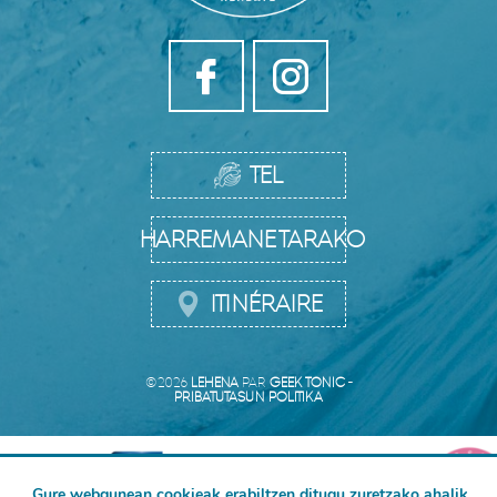
TEL
HARREMANETARAKO
ITINÉRAIRE
©2026
LEHENA
PAR
GEEK TONIC
-
PRIBATUTASUN POLITIKA
Gure webgunean cookieak erabiltzen ditugu zuretzako ahalik