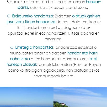
Bidarteko alternatiba bat, ibaiaren ahoan
hondar-
banku
eder batzuk eskaintzen dituena.
Erdiguneko hondartza
: Bidarten
olatuak gehien
jasotzen dituen hondartza
da hau. Hala ere, kontuz
ibili hondartzaren erdian dagoen olatu-
apurtzailearekin eta harkaitzekin, itsaslabarraren
oinarrian.
Erretegia hondartza
: landaretzaz estalitako
muino baten oinarrian dagoen
hondar eta harri
nahasketa
duen hondartza. Hondartzaren
atal
honetan olatuak
iparraldeko zatian (Pavillon Royal)
baino kontrolagarriagoak dira, han olatuak askoz
indartsuagoak baitira.