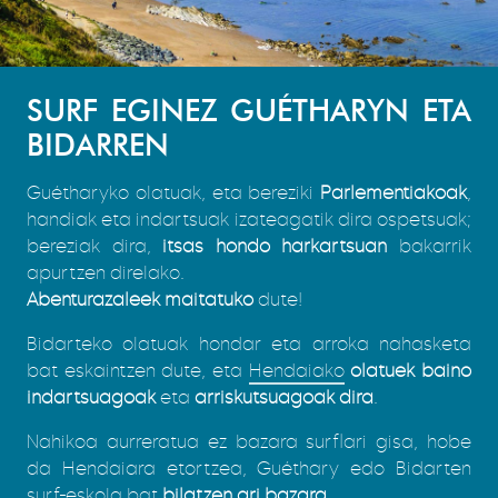
SURF EGINEZ GUÉTHARYN ETA
BIDARREN
Guétharyko olatuak, eta bereziki
Parlementiakoak
,
handiak eta indartsuak izateagatik dira ospetsuak;
bereziak dira,
itsas hondo harkartsuan
bakarrik
apurtzen direlako.
Abenturazaleek maitatuko
dute!
Bidarteko olatuak hondar eta arroka nahasketa
bat eskaintzen dute, eta
Hendaiako
olatuek baino
indartsuagoak
eta
arriskutsuagoak dira
.
Nahikoa aurreratua ez bazara surflari gisa, hobe
da Hendaiara etortzea, Guéthary edo Bidarten
surf-eskola bat
bilatzen ari bazara
.