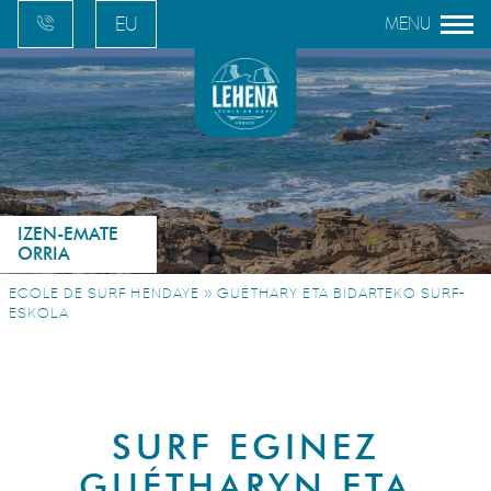
EU
FR
EN
ES
IZEN-EMATE
ORRIA
»
ECOLE DE SURF HENDAYE
GUÉTHARY ETA BIDARTEKO SURF-
ESKOLA
SURF EGINEZ
GUÉTHARYN ETA