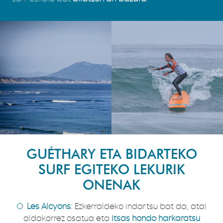
GUÉTHARY ETA BIDARTEKO
SURF EGITEKO LEKURIK
ONENAK
Les Alcyons
: Ezkerraldeko indartsu bat da, atal
aldakorrez osatua eta
itsas hondo harkaratsu