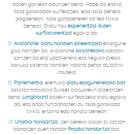
baten gainean apurtzen dena. Hobe da erdiko
itsas gorakadan surfeatzea, edo itsas behera
dagoenean, itsas gorabeheren tartea txikia
denean. Olatu hau
esperientzia duten
surflariarentzat
egokia da.
Avalanche
:
olatu handien zaleentzako
elkargune
gisa hartzen da. Avalanche
Alcyonetako
kostatik
sortzen da eta udazkeneko eta neguko presio
baxuko sistema handien indarra behar du bizirik
irauteko.
Parlementia
: eremuko
olatu ezagunenetako bat
,
askotan Hawaiiko Sunset olatuarekin alderatzen
dena.
Longboard
batekin surfeatzeko olatu egokia
da, eta ondo funtzionatzen du itsas gorakada
txikia, ertaina edo handia denean.
Uhabia hondartza
: izen bereko ibaiak bi zatitan
banatzen duen hondar
finazko hondartza
bat.