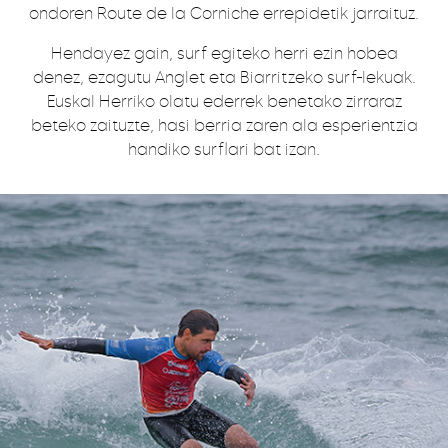
ondoren Route de la Corniche errepidetik jarraituz.
Hendayez gain, surf egiteko herri ezin hobea
denez, ezagutu Anglet eta Biarritzeko surf-lekuak.
Euskal Herriko olatu ederrek benetako zirraraz
beteko zaituzte, hasi berria zaren ala esperientzia
handiko surflari bat izan.