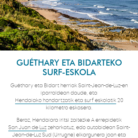
GUÉTHARY ETA BIDARTEKO
SURF-ESKOLA
Guéthary eta Bidart herriak Saint-Jean-de-Luz-en
iparraldean daude, eta
Hendaiako hondartzatik eta surf eskolatik
20
kilometro eskasera.
Beraz, Hendaiara iritsi zaitezke A errepidetik
San Juan de Luz
zeharkatuz, edo autobidean Saint-
Jean-de-Luz Sud (Urrugne) elkargunera joan eta