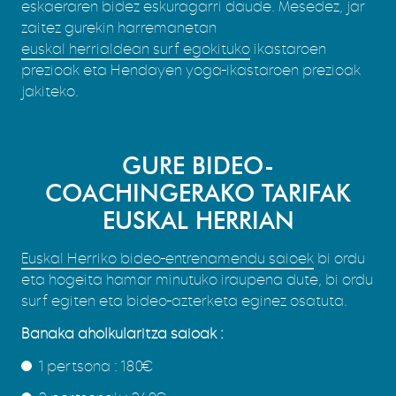
eskaeraren bidez eskuragarri daude. Mesedez, jar
zaitez gurekin harremanetan
euskal herrialdean surf egokituko
ikastaroen
prezioak eta Hendayen yoga-ikastaroen prezioak
jakiteko.
GURE BIDEO-
COACHINGERAKO TARIFAK
EUSKAL HERRIAN
Euskal Herriko bideo-entrenamendu saioek
bi ordu
eta hogeita hamar minutuko iraupena dute, bi ordu
surf egiten eta bideo-azterketa eginez osatuta.
Banaka aholkularitza saioak :
1 pertsona : 180€