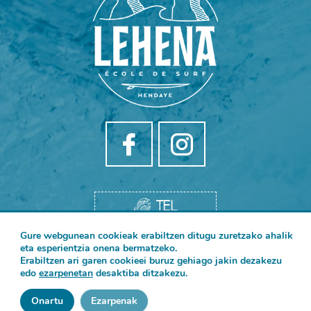
TEL
Gure webgunean cookieak erabiltzen ditugu zuretzako ahalik
HARREMANETARAKO
eta esperientzia onena bermatzeko.
Erabiltzen ari garen cookieei buruz gehiago jakin dezakezu
edo
ezarpenetan
desaktiba ditzakezu.
ITINÉRAIRE
Onartu
Ezarpenak
Discutez avec nous