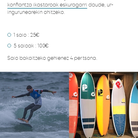
konfiantza ikastaroak eskuragarri
daude, ur-
ingurunearekin ohitzeko.
Prezioak :
1 saio : 25€
5 saioak : 100€
Saio bakoitzeko gehienez 4 pertsona.