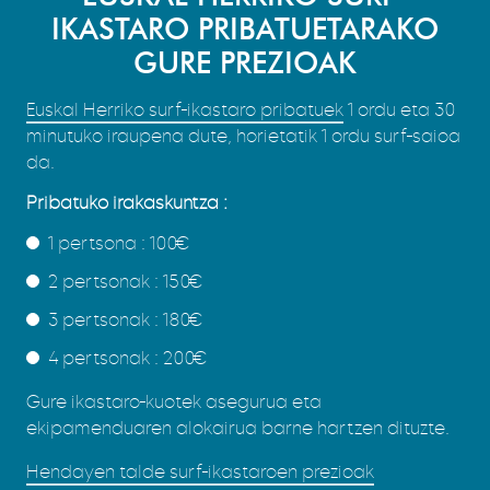
IKASTARO PRIBATUETARAKO
GURE PREZIOAK
Euskal Herriko surf-ikastaro pribatuek
1 ordu eta 30
minutuko iraupena dute, horietatik 1 ordu surf-saioa
da.
Pribatuko irakaskuntza :
1 pertsona : 100€
2 pertsonak : 150€
3 pertsonak : 180€
4 pertsonak : 200€
Gure ikastaro-kuotek asegurua eta
ekipamenduaren alokairua barne hartzen dituzte.
Hendayen talde surf-ikastaroen prezioak