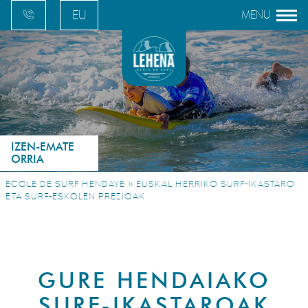
EU
FR
EN
ES
IZEN-EMATE
ORRIA
»
ECOLE DE SURF HENDAYE
EUSKAL HERRIKO SURF-IKASTARO
ETA SURF-ESKOLEN PREZIOAK
GURE HENDAIAKO
SURF-IKASTAROAK