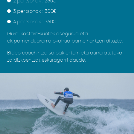
2 pertsonak : 260€
3 pertsonak : 300€
4 pertsonak : 360€
Gure ikastaro-kuotek asegurua eta
ekipamenduaren alokairua barne hartzen dituzte.
Bideo-coachintza saioak ertain eta aurreratutako
zaldizkoentzat eskuragarri daude.