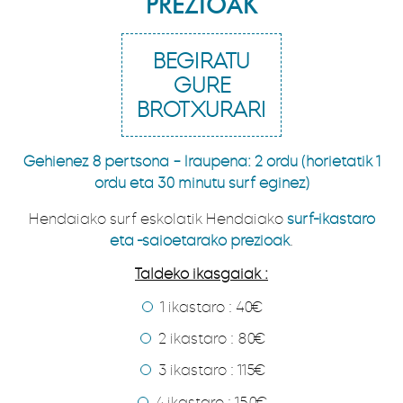
PREZIOAK
BEGIRATU
GURE
BROTXURARI
Gehienez 8 pertsona – Iraupena: 2 ordu (horietatik 1
ordu eta 30 minutu surf eginez)
Hendaiako surf eskolatik Hendaiako
surf-ikastaro
eta -saioetarako prezioak
.
Taldeko ikasgaiak :
1 ikastaro : 40€
2 ikastaro : 80€
3 ikastaro : 115€
4 ikastaro : 150€