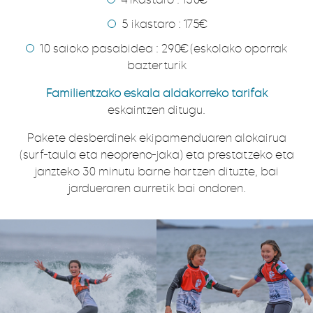
5 ikastaro : 175€
10 saioko pasabidea : 290€ (eskolako oporrak
bazterturik
Familientzako eskala aldakorreko tarifak
eskaintzen ditugu.
Pakete desberdinek ekipamenduaren alokairua
(surf-taula eta neopreno-jaka) eta prestatzeko eta
janzteko 30 minutu barne hartzen dituzte, bai
jardueraren aurretik bai ondoren.