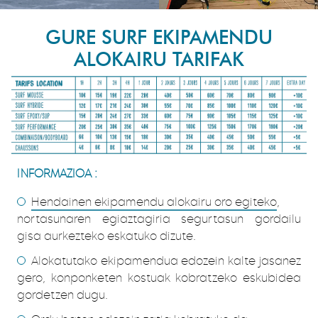
GURE SURF EKIPAMENDU
ALOKAIRU TARIFAK
INFORMAZIOA :
Hendainen ekipamendu alokairu oro egiteko
,
nortasunaren egiaztagiria segurtasun gordailu
gisa aurkezteko eskatuko dizute.
Alokatutako ekipamendua edozein kalte jasanez
gero, konponketen kostuak kobratzeko eskubidea
gordetzen dugu.