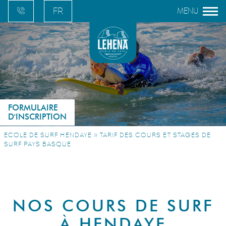
FR
EN
ES
EU
FORMULAIRE
D'INSCRIPTION
»
ECOLE DE SURF HENDAYE
TARIF DES COURS ET STAGES DE
SURF PAYS BASQUE
NOS COURS DE SURF
À HENDAYE