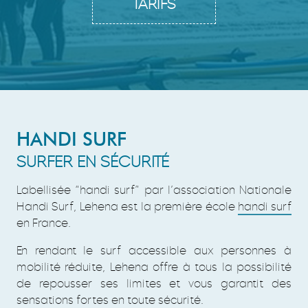
TARIFS
HANDI SURF
SURFER EN SÉCURITÉ
Labellisée “handi surf” par l’association Nationale
Handi Surf, Lehena est la première école
handi surf
en France.
En rendant le surf accessible aux personnes à
mobilité réduite, Lehena offre à tous la possibilité
de repousser ses limites et vous garantit des
sensations fortes en toute sécurité.