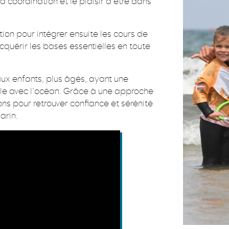
a coordination et le plaisir d’être dans
on pour intégrer ensuite les cours de
cquérir les bases essentielles en toute
x enfants, plus âgés, ayant une
ile avec l’océan. Grâce à une approche
ns pour retrouver confiance et sérénité
arin.