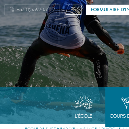
FR
+33(0)559205202
FORMULAIRE D'I
EN
ES
EU
L’ÉCOLE
COURS D
»
ECOLE DE SURF HENDAYE
AISANCE AQUATIQUE AU