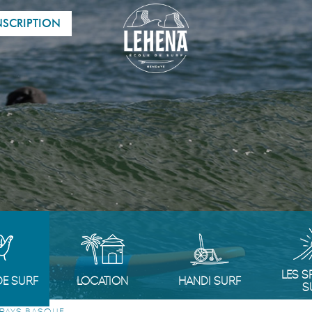
NSCRIPTION
LES S
E SURF
LOCATION
HANDI SURF
S
 PAYS BASQUE